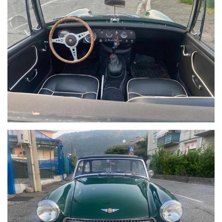
11 km dal casello Brescia centro, dell'autostrada A4
Milano/Venezia,
34 km dall'aeroporto di Montichiari e
46 Km dall’aeroporto di Orio al Serio (Bergamo)
Il Sig. Cliente in caso di necessità verrà accolto e riaccompagnato
alla stazione ferroviaria o dei bus di Brescia.
Preferiamo il contatto telefonico e/o diretto sul posto, per un
rapporto piu' diretto ed esaustivo.
ATTENZIONE: PER CORRETTEZZA SI FA PRESENTE CHE
INVOLONTARIAMENTE, POSSONO ESSERCI ERRORI DI CORRIGE
(ACCESSORI, COLORE, DATI TECNICI).
NEL DUBBIO, CHIEDERE CONFERMA.