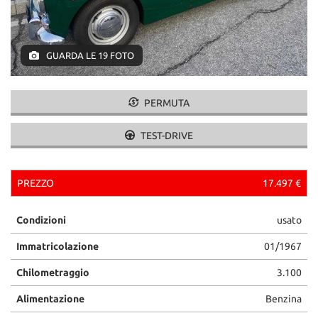
GUARDA LE 19 FOTO
PERMUTA
TEST-DRIVE
PREZZO
17.497 €
Condizioni
usato
Immatricolazione
01/1967
Chilometraggio
3.100
Alimentazione
Benzina