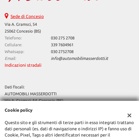
Sede di Concesio
Via A. Gramsci, 54
25062 Concesio (BS)
Telefono:
030 275 2708
Cellulare:
339 7604961
Whatsapp:
030 2752708
Email:
info@automobilimasserdotti.it
Indicazioni stradali
Dati fiscali:
AUTOMOBILI MASSERDOTTI
Via A. Gramsci, 54, Concesio (BS)
P.IVA:
04135640987
Cookie policy
Registro delle imprese:
Brescia
N°
02311820985
Questo sito e gli strumenti di terze parti in esso integrati trattano
REA:
BS-438991
dati personali (es. dati di navigazione o indirizzi IP) e fanno uso di
Capitale sociale: €
10.000,00 i.v.
Cookie, Pixel, Tags o altri identificatori necessari per il