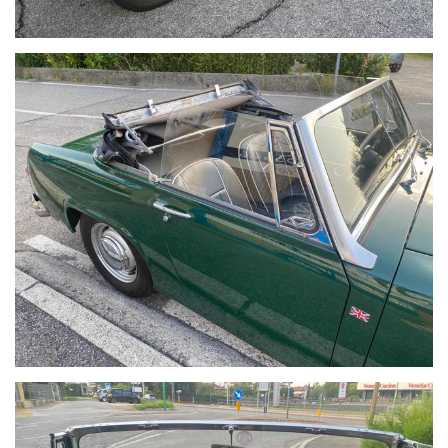
Web: www.automobilimasserdotti.it
Facebook AUTOMOBILIMASSERDOTTI
Instagram AUTOMOBILIMASSERDOTTI
I nostri orari dal Lunedi al Sabato dalle 8.30 alle 12.00 e dalle 14.30
alle 19
I nostri servizi:
- Prova su strada con vostro meccanico
- Igenizzazione ad acqua dell'abitacolo della vettura
- Tagliando di manutenzione ordinaria prima della consegna
- Costo del passaggio di proprietà a carico dell'acquirente
La garanzia è fornita ai sensi della normativa vigente d.lgs 206/05
Siamo a circa 5 km dal centro di Brescia, (zona Nord) e
8 km dalla stazione ferroviaria di Brescia,
2 km dalla stazione Prealpino della metropolitana