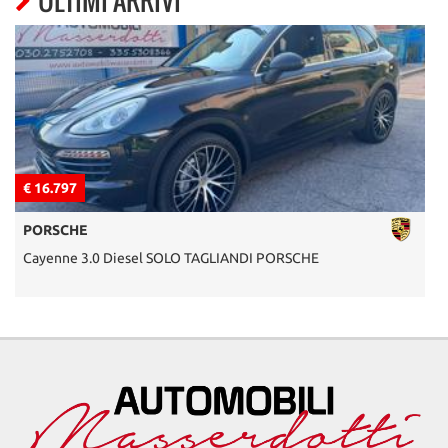
ULTIMI ARRIVI
€ 16.797
€
PORSCHE
Cayenne 3.0 Diesel SOLO TAGLIANDI PORSCHE
X