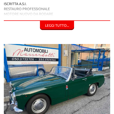
ISCRITTA A.S.I.
RESTAURO PROFESSIONALE
MOTORE NUOVO DA RODARE
CARROZZERIA E INTERNI PERFETTI
GOMME NUOVE
LEGGI TUTTO...
REVISIONATA
UTILIZZABILE GIORNALMENTE
NO BOLLO
ASSICURAZIONE MINIMA
La nostra ditta opera con correttezza e serietà
nel settore auto, dal 1988.
ACQUISTIAMO IL VOSTRO USATO CON PAGAMENTO IMMEDIATO
AUTOMOBILI MASSERDOTTI di Masserdotti Silvia
Via A.Gramsci, 54 Concesio (BS)
Info Vendite: 3397604961 - Ufficio: 0302752708
Mail: info@automobilimasserdotti.it -