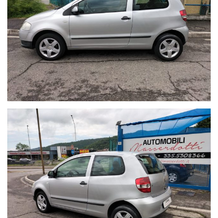
- Tagliando di manutenzione ordinaria prima della consegna
- Costo del passaggio di proprietà a carico dell'acquirente
La garanzia è fornita ai sensi della normativa vigente d.lgs 206/05
Siamo a circa 5 km dal centro di Brescia, (zona Nord) e
8 km dalla stazione ferroviaria di Brescia,
2 km dalla stazione Prealpino della metropolitana
11 km dal casello Brescia centro, dell'autostrada A4
Milano/Venezia,
34 km dall'aeroporto di Montichiari e
46 Km dall’aeroporto di Orio al Serio (Bergamo)
Il Sig. Cliente in caso di necessità verrà accolto e riaccompagnato
alla stazione ferroviaria o dei bus di Brescia.