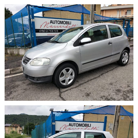
nel settore auto, dal 1988.
ACQUISTIAMO IL VOSTRO USATO CON PAGAMENTO IMMEDIATO
AUTOMOBILI MASSERDOTTI di Masserdotti Silvia
Via A.Gramsci, 54 Concesio (BS)
Info Vendite: 3397604961 - Ufficio: 0302752708
Mail: info@automobilimasserdotti.it -
Web: www.automobilimasserdotti.it
Facebook AUTOMOBILIMASSERDOTTI
Instagram AUTOMOBILIMASSERDOTTI
I nostri orari dal Lunedi al Sabato dalle 8.30 alle 12.00 e dalle 14.30
alle 19
I nostri servizi:
- Prova su strada con vostro meccanico
- Igenizzazione ad acqua dell'abitacolo della vettura