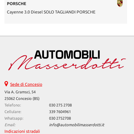
PORSCHE
Cayenne 3.0 Diesel SOLO TAGLIANDI PORSCHE
X
Sede di Concesio
Via A. Gramsci, 54
25062 Concesio (BS)
Telefono:
030 275 2708
Cellulare:
339 7604961
Whatsapp:
030 2752708
Email:
info@automobilimasserdotti.it
Indicazioni stradali