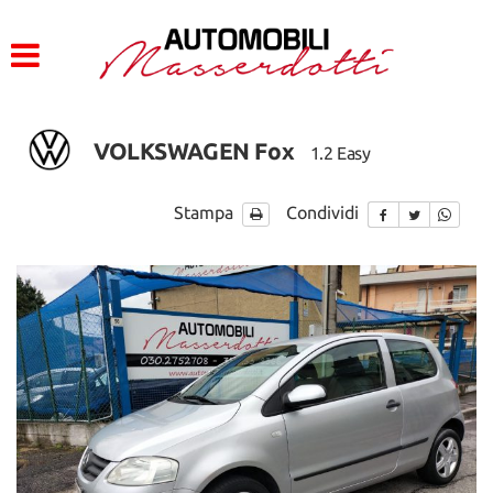
HOME
LISTA VEICOLI
VOLKSWAGEN Fox
1.2 Easy
ACQUISTIAMO USATO
Stampa
Condividi
CONTATTI