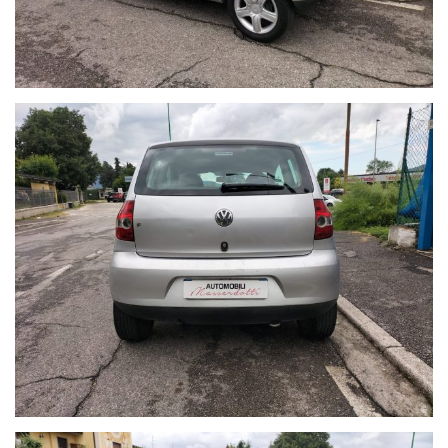
Preferiamo il contatto telefonico e/o diretto sul posto, per un
rapporto piu' diretto ed esaustivo.
ATTENZIONE: PER CORRETTEZZA SI FA PRESENTE CHE
INVOLONTARIAMENTE, POSSONO ESSERCI ERRORI DI CORRIGE
(ACCESSORI, COLORE, DATI TECNICI).
NEL DUBBIO, CHIEDERE CONFERMA.