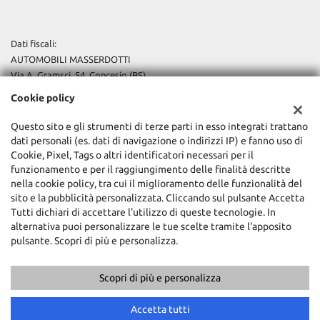
Dati fiscali:
AUTOMOBILI MASSERDOTTI
Via A. Gramsci, 54, Concesio (BS)
P.IVA:
04135640987
Cookie policy
Registro delle imprese:
Brescia
N°
02311820985
Questo sito e gli strumenti di terze parti in esso integrati trattano
REA:
BS-438991
dati personali (es. dati di navigazione o indirizzi IP) e fanno uso di
Capitale sociale: €
10.000,00 i.v.
Cookie, Pixel, Tags o altri identificatori necessari per il
funzionamento e per il raggiungimento delle finalità descritte
nella cookie policy, tra cui il miglioramento delle funzionalità del
sito e la pubblicità personalizzata. Cliccando sul pulsante Accetta
Tutti dichiari di accettare l'utilizzo di queste tecnologie. In
alternativa puoi personalizzare le tue scelte tramite l'apposito
pulsante. Scopri di più e personalizza.
Scopri di più e personalizza
Copyright © 2026 GestionaleAuto.com S.r.l., Tutti i diritti riservati -
Leggi l'informativa sulla privacy
-
Cookie Policy
Chiama
Contatta un consulente
Sito creato da:
GestionaleAuto.com
Accetta tutti