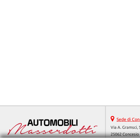
Sede di Con
Via A. Gramsci, 
25062 Concesio 