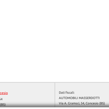
Dati fiscali:
cesio
AUTOMOBILI MASSERDOTTI
54
Via A. Gramsci, 54, Concesio (BS)
(BS)
P.IVA:
04135640987