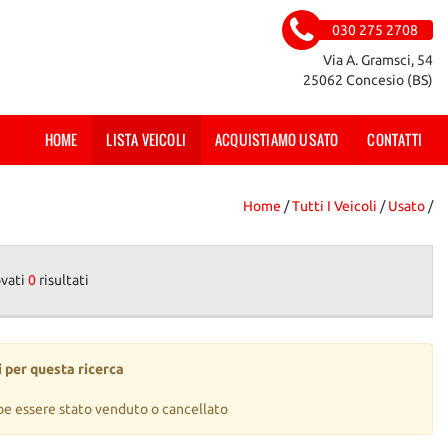
030 275 2708
Via A. Gramsci, 54
25062 Concesio (BS)
HOME
LISTA VEICOLI
ACQUISTIAMO USATO
CONTATTI
Home
/
Tutti I Veicoli
/
Usato
/
ovati
0
risultati
 per questa ricerca
be essere stato venduto o cancellato