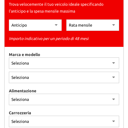
Trova velocemente il tuo veicolo ideale specificando
l'anticipo e la spesa mensile massima
Importo indicativo per un periodo di 48 mesi
Marca e modello
Alimentazione
Carrozzeria