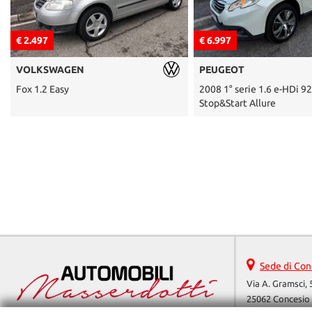
€ 6.997
€ 3.997
PEUGEOT
FIAT
2008 1° serie 1.6 e-HDi 92 CV
Idea 1.2 16V BlackLabel
Stop&Start Allure
Sede di Con
Via A. Gramsci, 
25062 Concesio 