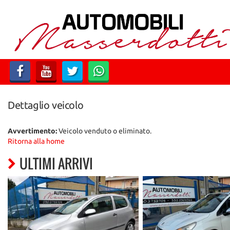
HOME
LISTA VEICOLI
ACQUISTIAMO USATO
Dettaglio veicolo
CONTATTI
Avvertimento:
Veicolo venduto o eliminato.
Ritorna alla home
ULTIMI ARRIVI