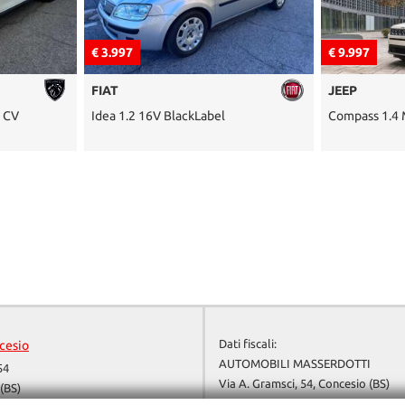
€ 9.997
€ 4.797
JEEP
JEEP
Compass 1.4 MultiAir 2WD Limited
Cherokee 2.
Dati fiscali:
cesio
AUTOMOBILI MASSERDOTTI
54
Via A. Gramsci, 54, Concesio (BS)
(BS)
P.IVA:
04135640987