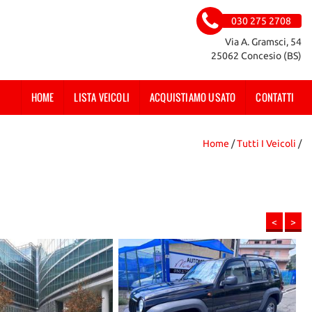
030 275 2708
Via A. Gramsci, 54
25062 Concesio (BS)
HOME
LISTA VEICOLI
ACQUISTIAMO USATO
CONTATTI
Home
/
Tutti I Veicoli
/
<
>