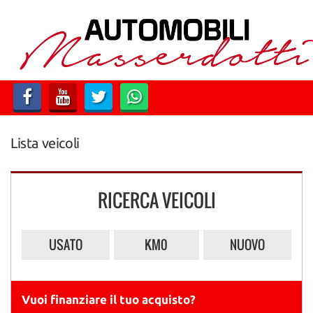
HOME
LISTA VEICOLI
ACQUISTIAMO USATO
Lista veicoli
CONTATTI
RICERCA VEICOLI
USATO
KM0
NUOVO
Vuoi finanziare il tuo acquisto?