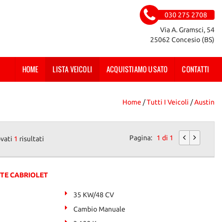
030 275 2708
Via A. Gramsci, 54
25062 Concesio (BS)
HOME
LISTA VEICOLI
ACQUISTIAMO USATO
CONTATTI
Home
/
Tutti I Veicoli
/
Austin
Pagina:
1 di 1
ovati
1
risultati
ITE CABRIOLET
35 KW/48 CV
Cambio Manuale