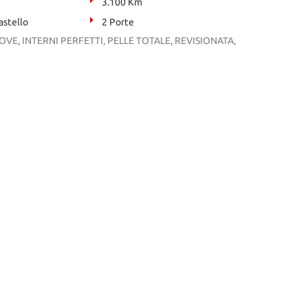
3.100 Km
stello
2 Porte
E, INTERNI PERFETTI, PELLE TOTALE, REVISIONATA,